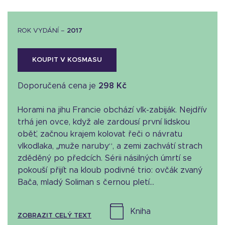
ROK VYDÁNÍ –
2017
KOUPIT V KOSMASU
Doporučená cena je
298 Kč
Horami na jihu Francie obchází vlk-zabiják. Nejdřív
trhá jen ovce, když ale zardousí první lidskou
oběť, začnou krajem kolovat řeči o návratu
vlkodlaka, „muže naruby“, a zemi zachvátí strach
zděděný po předcích. Sérii násilných úmrtí se
pokouší přijít na kloub podivné trio: ovčák zvaný
Bača, mladý Soliman s černou pletí...
kniha
ZOBRAZIT CELÝ TEXT