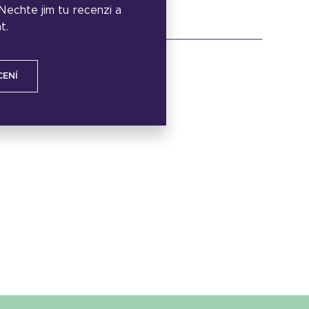
. Nechte jim tu recenzi a
t.
CENÍ