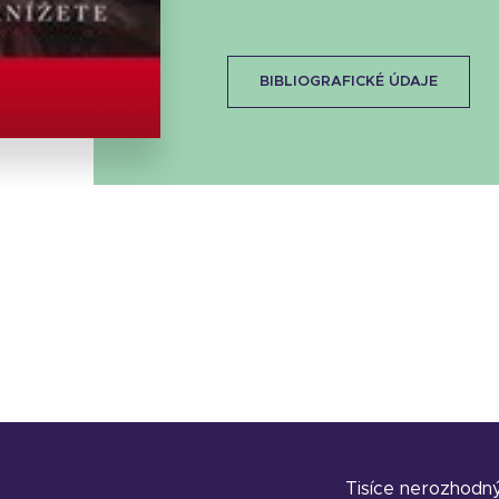
Stáhnout obálku
BIBLIOGRAFICKÉ ÚDAJE
22.42 KB
Tisíce nerozhodn