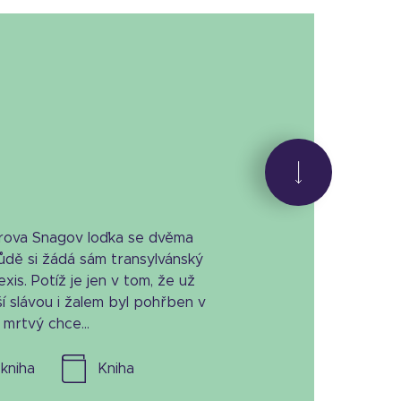
trova Snagov loďka se dvěma
 půdě si žádá sám transylvánský
xis. Potíž je jen v tom, že už
í slávou i žalem byl pohřben v
mrtvý chce...
l. kniha
kniha