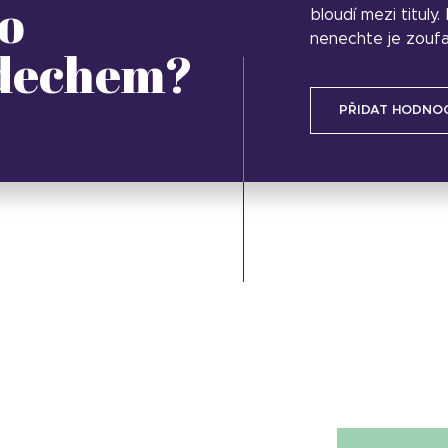
o
bloudí mezi tituly
nenechte je zoufa
 dechem?
PŘIDAT HODNO