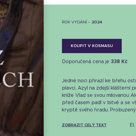
ROK VYDÁNÍ –
2024
KOUPIT V KOSMASU
Doporučená cena je
338 Kč
Jedné noci přirazí ke břehu os
plavci. Azyl na zdejší klášterní
kníže Vlad se svou milovanou Ale
před časem padl v bitvě a se vš
kryptě svého hradu. Probuzený 
e
ZOBRAZIT CELÝ TEXT