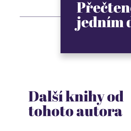
Přečten
jedním
Další knihy od
tohoto autora