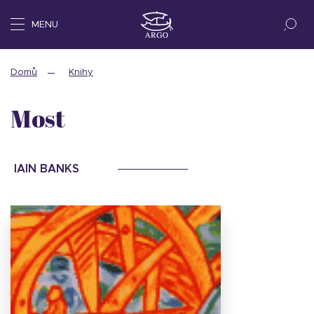
MENU
Domů
Knihy
Most
IAIN BANKS