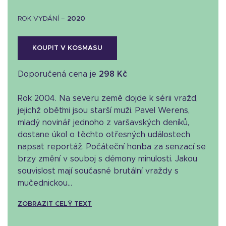
ROK VYDÁNÍ –
2020
KOUPIT V KOSMASU
Doporučená cena je
298 Kč
Rok 2004. Na severu země dojde k sérii vražd,
jejichž oběťmi jsou starší muži. Pavel Werens,
mladý novinář jednoho z varšavských deníků,
dostane úkol o těchto otřesných událostech
napsat reportáž. Počáteční honba za senzací se
brzy změní v souboj s démony minulosti. Jakou
souvislost mají současné brutální vraždy s
mučednickou...
ZOBRAZIT CELÝ TEXT