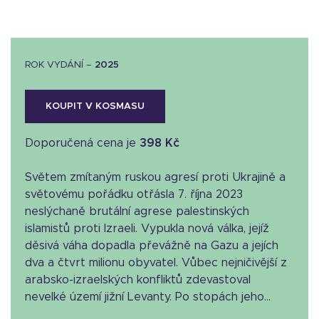
ROK VYDÁNÍ –
2025
KOUPIT V KOSMASU
Doporučená cena je
398 Kč
Světem zmítaným ruskou agresí proti Ukrajině a
světovému pořádku otřásla 7. října 2023
neslýchaně brutální agrese palestinských
islamistů proti Izraeli. Vypukla nová válka, jejíž
děsivá váha dopadla převážně na Gazu a jejích
dva a čtvrt milionu obyvatel. Vůbec nejničivější z
arabsko-izraelských konfliktů zdevastoval
nevelké území jižní Levanty. Po stopách jeho...