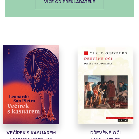
VÍCE OD PŘEKLADATELE
VEČÍREK S KASUÁREM
DŘEVĚNÉ OČI