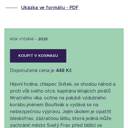
Ukázka ve formátu -
PDF
ROK VYDÁNÍ –
2025
KOUPIT V KOSMASU
Doporučená cena je
448 Kč
Hlavní hrdina, chlapec Snítek, se shodou náhod a
proti vůli svého otce, kapitána létajících pirátů
Mračného vlka, ocitne na palubě vzdušného
korábu jménem Bouřlivák a vydává se na
nebezpečnou výpravu. Jejím úkolem je opatřit
bleskofrax, zázračnou látku, která jediná může
zachránit město Svatý Frax před blížící se