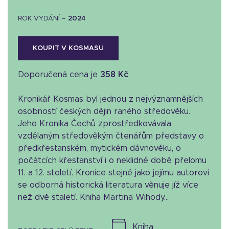
ROK VYDÁNÍ –
2024
KOUPIT V KOSMASU
Doporučená cena je
358 Kč
Kronikář Kosmas byl jednou z nejvýznamnějších
osobností českých dějin raného středověku.
Jeho Kronika Čechů zprostředkovávala
vzdělaným středověkým čtenářům představy o
předkřesťanském, mytickém dávnověku, o
počátcích křesťanství i o neklidné době přelomu
11. a 12. století. Kronice stejně jako jejímu autorovi
se odborná historická literatura věnuje jíž více
než dvě staletí. Kniha Martina Wihody...
kniha