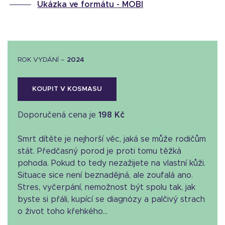
Ukázka ve formátu -
MOBI
ROK VYDÁNÍ –
2024
KOUPIT V KOSMASU
Doporučená cena je
198 Kč
Smrt dítěte je nejhorší věc, jaká se může rodičům
stát. Předčasný porod je proti tomu těžká
pohoda. Pokud to tedy nezažijete na vlastní kůži.
Situace sice není beznadějná, ale zoufalá ano.
Stres, vyčerpání, nemožnost být spolu tak, jak
byste si přáli, kupící se diagnózy a palčivý strach
o život toho křehkého...