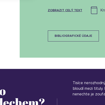
k
ZOBRAZIT CELÝ TEXT
BIBLIOGRAFICKÉ ÚDAJE
Tisíce nerozhodn
o
bloudí mezi tituly
nenechte je zoufa
 dechem?