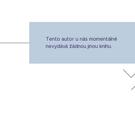
Tento autor u nás momentálně
nevydává žádnou jinou knihu.