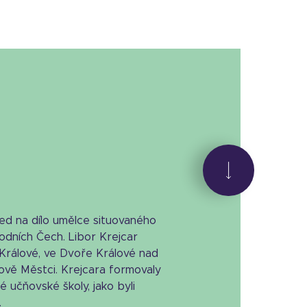
led na dílo umělce situovaného
dních Čech. Libor Krejcar
i Králové, ve Dvoře Králové nad
vě Městci. Krejcara formovaly
 učňovské školy, jako byli
.