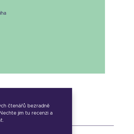
niha
ých čtenářů bezradně
. Nechte jim tu recenzi a
t.