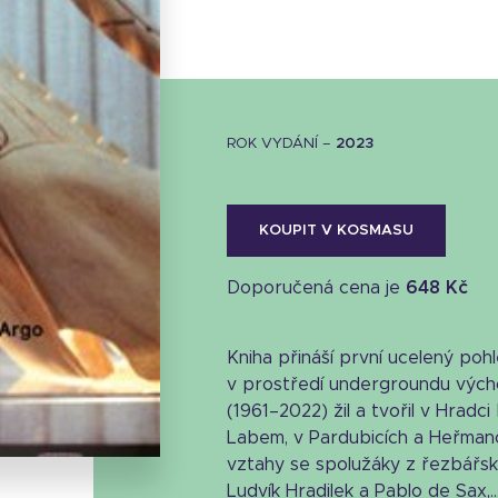
ROK VYDÁNÍ –
2023
KOUPIT V KOSMASU
Doporučená cena je
648 Kč
Kniha přináší první ucelený poh
Stáhnout obálku
v prostředí undergroundu výcho
21.88 KB
(1961–2022) žil a tvořil v Hradc
Labem, v Pardubicích a Heřmano
vztahy se spolužáky z řezbářské
Ludvík Hradilek a Pablo de Sax,..