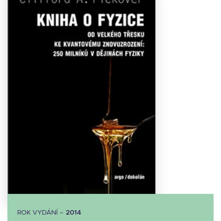
Stáhnout
obálku
13.76 KB
ROK VYDÁNÍ –
2014