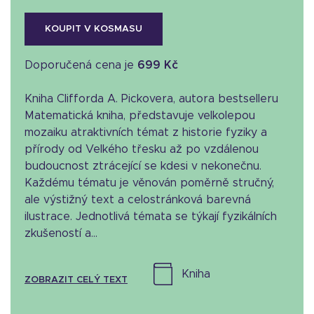
KOUPIT V KOSMASU
Doporučená cena je
699 Kč
Kniha Clifforda A. Pickovera, autora bestselleru
Matematická kniha, představuje velkolepou
mozaiku atraktivních témat z historie fyziky a
přírody od Velkého třesku až po vzdálenou
budoucnost ztrácející se kdesi v nekonečnu.
Každému tématu je věnován poměrně stručný,
ale výstižný text a celostránková barevná
ilustrace. Jednotlivá témata se týkají fyzikálních
zkušeností a...
kniha
ZOBRAZIT CELÝ TEXT