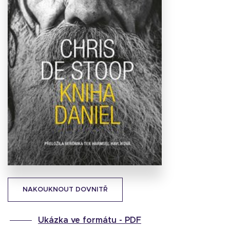
Stáhnout
obálku
31.42 KB
NAKOUKNOUT DOVNITŘ
Ukázka ve formátu -
PDF