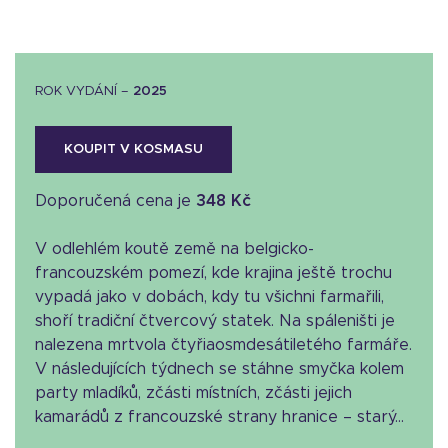
ROK VYDÁNÍ –
2025
KOUPIT V KOSMASU
Doporučená cena je
348 Kč
V odlehlém koutě země na belgicko-
francouzském pomezí, kde krajina ještě trochu
vypadá jako v dobách, kdy tu všichni farmařili,
shoří tradiční čtvercový statek. Na spáleništi je
nalezena mrtvola čtyřiaosmdesátiletého farmáře.
V následujících týdnech se stáhne smyčka kolem
party mladíků, zčásti místních, zčásti jejich
kamarádů z francouzské strany hranice – starý...