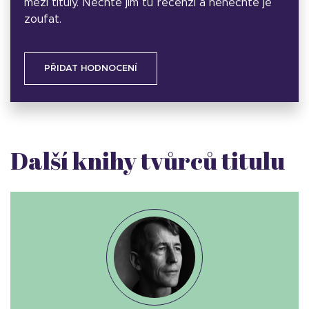
mezi tituly. Nechte jim tu recenzi a nenechte je
zoufat.
PŘIDAT HODNOCENÍ
Další knihy tvůrců titulu