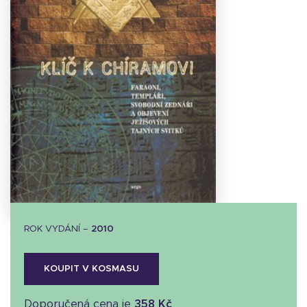
Stáhnout
obálku
29.19 KB
ROK VYDÁNÍ –
2010
KOUPIT V KOSMASU
Doporučená cena je
358 Kč