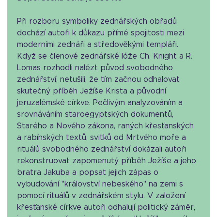
Při rozboru symboliky zednářských obřadů
dochází autoři k důkazu přímé spojitosti mezi
moderními zednáři a středověkými templáři.
Když se členové zednářské lóže Ch. Knight a R.
Lomas rozhodli nalézt původ svobodného
zednářství, netušili, že tím začnou odhalovat
skutečný příběh Ježíše Krista a původní
jeruzalémské církve. Pečlivým analyzováním a
srovnáváním staroegyptských dokumentů,
Starého a Nového zákona, raných křesťanských
a rabínských textů, svitků od Mrtvého moře a
rituálů svobodného zednářství dokázali autoři
rekonstruovat zapomenutý příběh Ježíše a jeho
bratra Jakuba a popsat jejich zápas o
vybudování "království nebeského" na zemi s
pomocí rituálů v zednářském stylu. V založení
křesťanské církve autoři odhalují politický záměr,