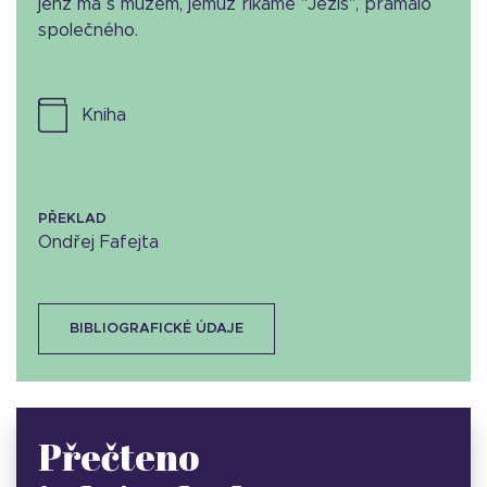
jenž má s mužem, jemuž říkáme "Ježíš", pramálo
společného.
kniha
PŘEKLAD
Ondřej Fafejta
BIBLIOGRAFICKÉ ÚDAJE
Přečteno