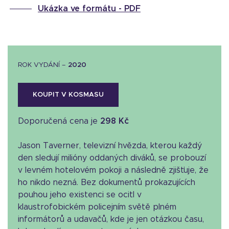
Ukázka ve formátu -
PDF
ROK VYDÁNÍ –
2020
KOUPIT V KOSMASU
Doporučená cena je
298 Kč
Jason Taverner, televizní hvězda, kterou každý
den sledují milióny oddaných diváků, se probouzí
v levném hotelovém pokoji a následně zjišťuje, že
ho nikdo nezná. Bez dokumentů prokazujících
pouhou jeho existenci se ocitl v
klaustrofobickém policejním světě plném
informátorů a udavačů, kde je jen otázkou času,