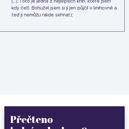
(...) Toto je jedna z nejlepších knih, které jsem
kdy četl. Bohužel jsem si jí jen půjčil v knihovně a
teď jí nemůžu nikde sehnat:(
Přečteno