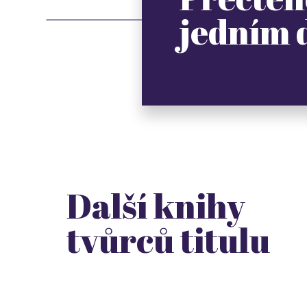
jedním
Další knihy
tvůrců titulu