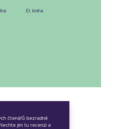
niha
el. kniha
ých čtenářů bezradně
. Nechte jim tu recenzi a