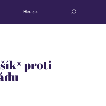
šík® proti
ádu