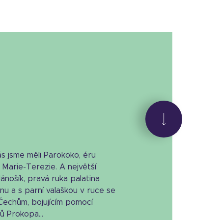
 jsme měli Parokoko, éru
 Marie-Terezie. A největší
ánošík, pravá ruka palatina
u a s parní valaškou v ruce se
 Čechům, bojujícím pomocí
ů Prokopa...