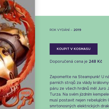
ROK VYDÁNÍ –
2019
KOUPIT V KOSMASU
Doporučená cena je
248 Kč
Zapomeňte na Steampunk! U nás
parních strojů za vlády královny
páru ze všech hrdinů měl Juro J
Turza. Na svém jízdním kempelen
Stáhnout obálku
musí postavit nejen rebelujícím
28.86 KB
smrtonosných elektrických drak