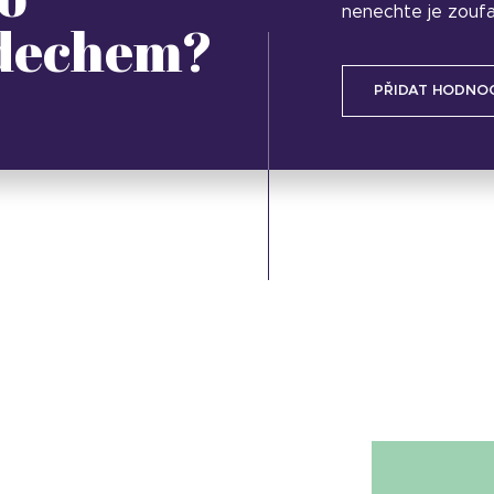
nenechte je zoufa
 dechem?
PŘIDAT HODNO