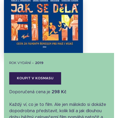
Stáhnout
obálku
16.54 KB
ROK VYDÁNÍ –
2019
KOUPIT V KOSMASU
Doporučená cena je
298 Kč
Každý ví, co je to film. Ale jen málokdo si dokáže
dopodrobna představit, kolik lidí a jak dlouhou
dobu běžný celovečerní film pomáhá natočit a