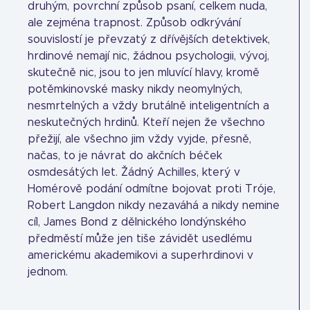
druhým, povrchní způsob psaní, celkem nuda,
ale zejména trapnost. Způsob odkrývání
souvislostí je převzatý z dřívějších detektivek,
hrdinové nemají nic, žádnou psychologii, vývoj,
skutečně nic, jsou to jen mluvící hlavy, kromě
potěmkinovské masky nikdy neomylných,
nesmrtelných a vždy brutálně inteligentních a
neskutečných hrdinů. Kteří nejen že všechno
přežijí, ale všechno jim vždy vyjde, přesně,
načas, to je návrat do akčních béček
osmdesátých let. Žádný Achilles, který v
Homérově podání odmítne bojovat proti Tróje,
Robert Langdon nikdy nezaváhá a nikdy nemine
cíl, James Bond z dělnického londýnského
předměstí může jen tiše závidět usedlému
americkému akademikovi a superhrdinovi v
jednom.