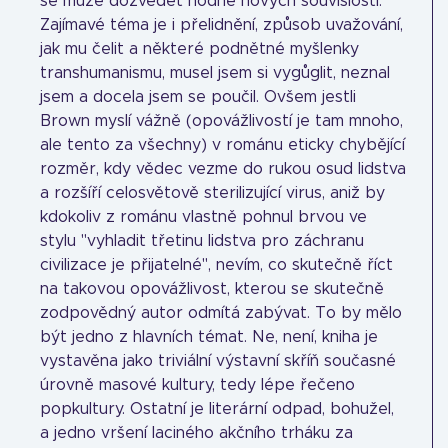
se může dozvědět hodně nových souvislostí.
Zajímavé téma je i přelidnění, způsob uvažování,
jak mu čelit a některé podnětné myšlenky
transhumanismu, musel jsem si vygůglit, neznal
jsem a docela jsem se poučil. Ovšem jestli
Brown myslí vážně (opovážlivostí je tam mnoho,
ale tento za všechny) v románu eticky chybějící
rozměr, kdy vědec vezme do rukou osud lidstva
a rozšíří celosvětově sterilizující virus, aniž by
kdokoliv z románu vlastně pohnul brvou ve
stylu "vyhladit třetinu lidstva pro záchranu
civilizace je přijatelné", nevím, co skutečně říct
na takovou opovážlivost, kterou se skutečně
zodpovědný autor odmítá zabývat. To by mělo
být jedno z hlavních témat. Ne, není, kniha je
vystavěna jako triviální výstavní skříň současné
úrovně masové kultury, tedy lépe řečeno
popkultury. Ostatní je literární odpad, bohužel,
a jedno vršení laciného akčního trháku za