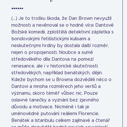
…...
(...) Je to trošku škoda, že Dan Brown nevyužil
možnosti a nevěnoval se o hodně více Dantově
Božské komedii, zploštělá detektivní zápletka s
bondovskými fetišistickými kulisami a
neskutečnými hrdiny by dostala další rozměr,
nejen o propojenosti, hloubce a sumě
středověkého díla Dantova na pomezí
renesance, ale i v historické skutečnosti
středověkých, například benátských, dějin.
Kdeže bychom se u Browna dozvěděli něco o
Dantovi a mnoha rozměrech jeho veršů a
významu, skoro téměř vůbec nic. Pouze
oslavné tanečky a vyznání bez zjevného
důvodu a motivace. Nicméně i tak je
uměnovědné putování reáliemi Florencie,
Benátek a Istanbulu celkem zajímavé a čtenář