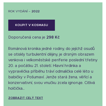
ROK VYDÁNÍ –
2022
KOUPIT V KOSMASU
Doporučená cena je
298 Kč
Románová kronika jedné rodiny, do jejíchž osudů
se otiskly turbulentní dějiny, je drsným obrazem
venkova i velkoměstské periferie poslední třetiny
20. a počátku 21. století. Hlavní hrdinka a
vypravěčka příběhu tráví odmalička celé léto u
babičky v Pošumaví. Jenže stará žena, věřící a
konzervativní, svou vnučku zcela ignoruje. Citlivá
holčička...
ZOBRAZIT CELÝ TEXT