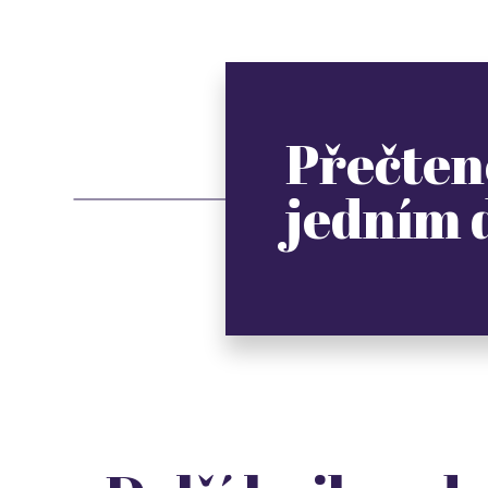
Přečten
jedním