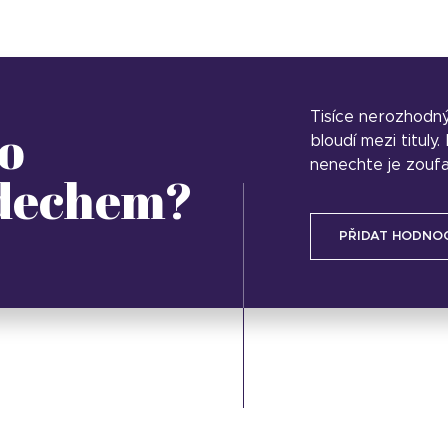
Tisíce nerozhodn
o
bloudí mezi tituly
nenechte je zoufa
 dechem?
PŘIDAT HODNO