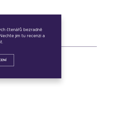
ých čtenářů bezradně
. Nechte jim tu recenzi a
t.
CENÍ