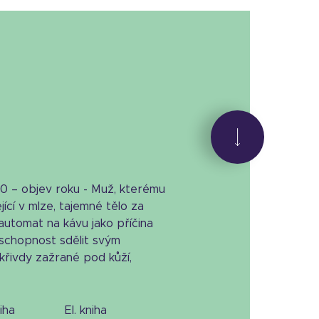
0 – objev roku - Muž, kterému
jící v mlze, tajemné tělo za
utomat na kávu jako příčina
eschopnost sdělit svým
 křivdy zažrané pod kůží,
niha
el. kniha