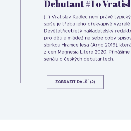
Debutant #1 o Vratis
(...) Vratislav Kadlec není právě typic
spíše je třeba jeho překvapivě vyzrál
Devětatřicetiletý nakladatelský redakt
pro děti a mládež na sebe coby spisov
sbírkou Hranice lesa (Argo 2019), kter
z cen Magnesia Litera 2020. Přinášíme 
seriálu o českých debutantech.
ZOBRAZIT DALŠÍ (2)