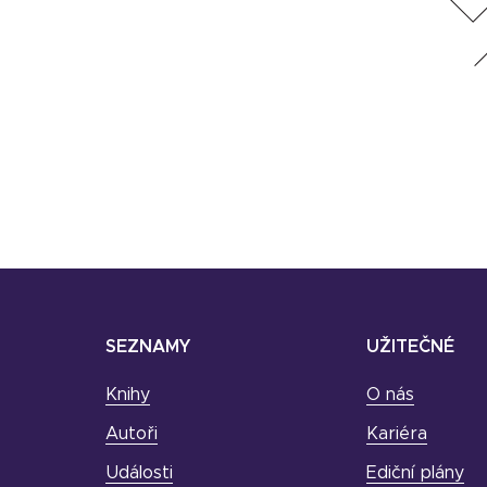
SEZNAMY
UŽITEČNÉ
Knihy
O nás
Autoři
Kariéra
Události
Ediční plány