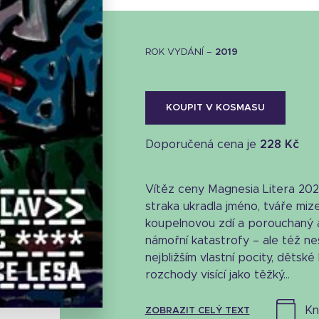
ROK VYDÁNÍ –
2019
KOUPIT V KOSMASU
Doporučená cena je
228 Kč
Vítěz ceny Magnesia Litera 202
straka ukradla jméno, tváře mize
koupelnovou zdí a porouchaný a
námořní katastrofy – ale též n
Stáhnout obálku
nejbližším vlastní pocity, dětské
rozchody visící jako těžký...
33.8 KB
k
ZOBRAZIT CELÝ TEXT