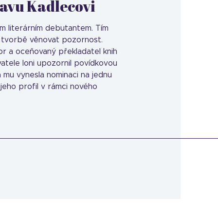
lavu Kadlecovi
kým literárním debutantem. Tím
é tvorbě věnovat pozornost.
or a oceňovaný překladatel knih
atele loni upozornil povídkovou
á mu vynesla nominaci na jednu
jeho profil v rámci nového