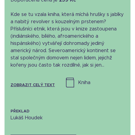
Doporučená cena je
259 Kč
Kde se tu vzala kniha, která míchá hrušky s jablky
a nabitý revolver s kouzelným prstenem?
Příslušníci etnik, která jsou v knize zastoupena
(indiánského, bílého, afroamerického a
hispánského) vytvářejí dohromady jediný
americký národ. Severoamerický kontinent se
stal společným domovem nejen lidem, jejichž
kořeny jsou často tak rozdílné, jak si jen...
kniha
ZOBRAZIT CELÝ TEXT
PŘEKLAD
Lukáš Houdek