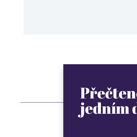
Přečten
jedním