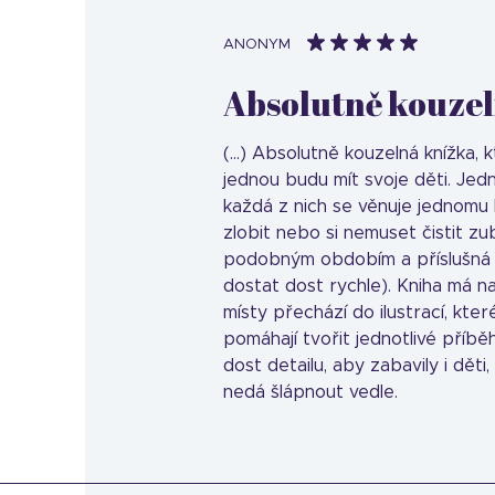
ANONYM
Absolutně kouzeln
(...) Absolutně kouzelná knížka,
jednou budu mít svoje děti. Jed
každá z nich se věnuje jednomu 
zlobit nebo si nemuset čistit zub
podobným obdobím a příslušná 
dostat dost rychle). Kniha má na
místy přechází do ilustrací, které
pomáhají tvořit jednotlivé příbě
dost detailu, aby zabavily i děti
nedá šlápnout vedle.