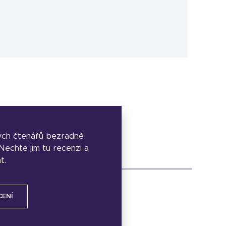
ých čtenářů bezradně
. Nechte jim tu recenzi a
t.
CENÍ