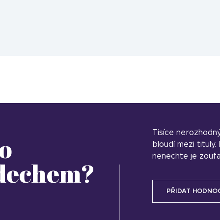
Tisíce nerozhodn
o
bloudí mezi tituly
nenechte je zoufa
 dechem?
PŘIDAT HODNO