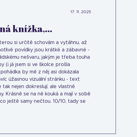
17. 11. 2025
á knížka,...
 kterou si určitě schovám a vytáhnu, až
notlivé povídky jsou krátké a zábavné -
lidskému nešvaru, jakým je třeba touha
y (i já jsem si ve školce prošla
pohádka by mě z něj asi dokázala
víc úžasnou vizuální stránku - text
 tak nejen dokreslují, ale vlastně
hy. Krásně se na ně kouká a mají v sobě
, co ještě samy nečtou. 10/10, tady se