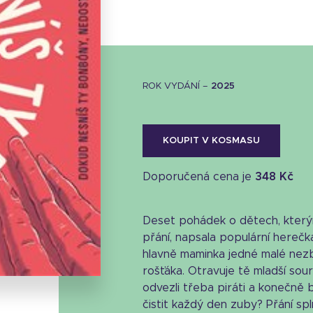
ROK VYDÁNÍ –
2025
KOUPIT V KOSMASU
Doporučená cena je
348 Kč
Deset pohádek o dětech, kterým
Stáhnout obálku
přání, napsala populární herečka
31 KB
hlavně maminka jedné malé nez
rošťáka. Otravuje tě mladší so
odvezli třeba piráti a konečně 
čistit každý den zuby? Přání spln