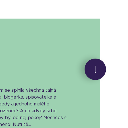
 se splnila všechna tajná
, blogerka, spisovatelka a
bedy a jednoho malého
urozenec? A co kdyby si ho
by byl od něj pokoj? Nechceš si
ěno! Nutí tě...