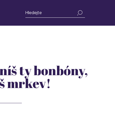
íš ty bonbóny,
š mrkev!