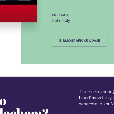
Stáhnout obálku
32.94 KB
PŘEKLAD
Petr Holý
BIBLIOGRAFICKÉ ÚDAJE
Tisíce nerozhodn
o
bloudí mezi tituly
nenechte je zoufa
 dechem?