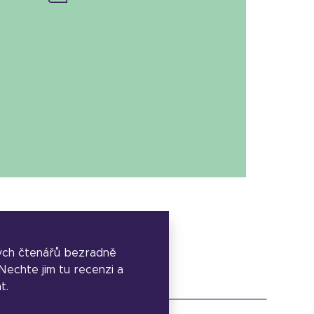
ých čtenářů bezradně
. Nechte jim tu recenzi a
t.