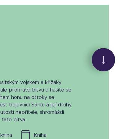
usitským vojskem a křižáky
ale prohrává bitvu a husité se
Během honu na otroky se
t bojovnici Šárku a její druhy.
utostí nepřítele, shromáždí
tato bitva...
l. kniha
kniha