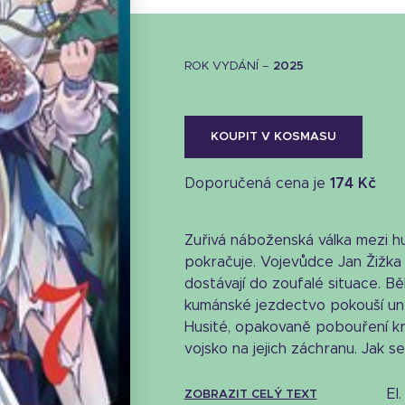
ROK VYDÁNÍ –
2025
KOUPIT V KOSMASU
Doporučená cena je
174 Kč
Zuřivá náboženská válka mezi h
pokračuje. Vojevůdce Jan Žižka 
dostávají do zoufalé situace. 
kumánské jezdectvo pokouší unés
Husité, opakovaně pobouření kr
vojsko na jejich záchranu. Jak se 
e
ZOBRAZIT CELÝ TEXT