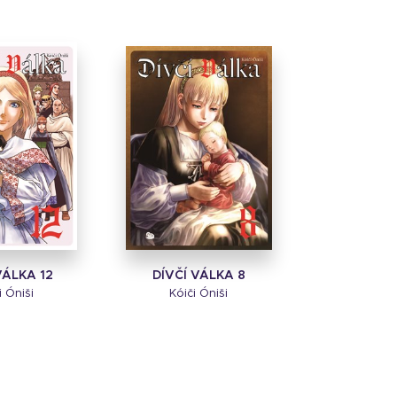
VÁLKA 12
DÍVČÍ VÁLKA 8
i Óniši
Kóiči Óniši