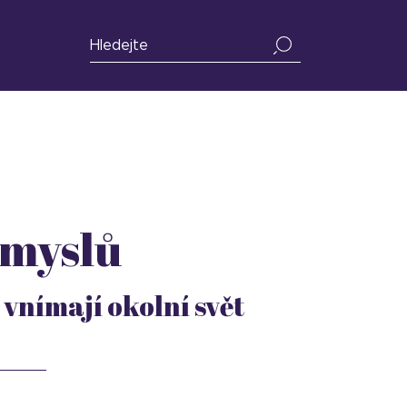
smyslů
 vnímají okolní svět