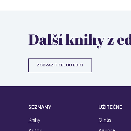
Další knihy z e
ZOBRAZIT CELOU EDICI
SEZNAMY
UŽITEČNÉ
Knihy
O nás
Autoři
Kariéra