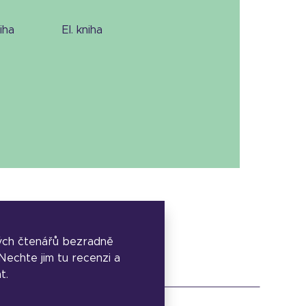
niha
el. kniha
ých čtenářů bezradně
. Nechte jim tu recenzi a
t.