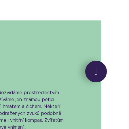
dozvídáme prostřednictvím
žíváme jen známou pětici
í, hmatem a čichem. Někteří
le odražených zvuků podobně
me i vnitřní kompas. Zvířatům
vé vnímání...