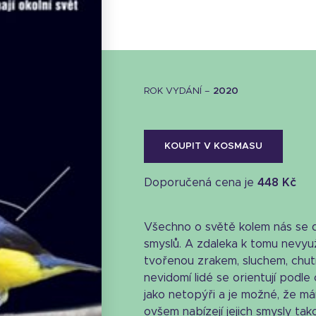
ROK VYDÁNÍ –
2020
KOUPIT V KOSMASU
Doporučená cena je
448 Kč
Všechno o světě kolem nás se 
smyslů. A zdaleka k tomu nevyu
tvořenou zrakem, sluchem, chut
nevidomí lidé se orientují pod
Stáhnout obálku
jako netopýři a je možné, že má
13.89 KB
ovšem nabízejí jejich smysly tako