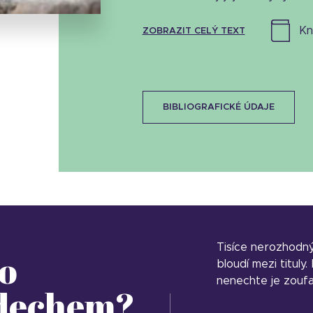
k
ZOBRAZIT CELÝ TEXT
BIBLIOGRAFICKÉ ÚDAJE
Tisíce nerozhodn
o
bloudí mezi tituly
nenechte je zoufa
 dechem?