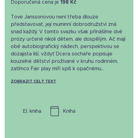
Doporučená cena je
198 Kč
Tove Janssonovou není třeba dlouze
představovat, její muminní dobrodružství zná
snad každý. V tomto svazku však přinášíme dvě
prózy určené nikoli dětem, ale dospělým. Ač mají
obě autobiografický nádech, perspektivou se
dozajista liší, vždyť Dcera sochaře popisuje
kouzelné dětství prožívané v kruhu rodinném,
zatímco Fair play míří spíš k opačnému...
ZOBRAZIT CELÝ TEXT
el. kniha
kniha