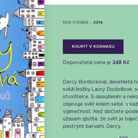
ROK VYDÁNÍ –
2014
KOUPIT V KOSMASU
Doporučená cena je
248 Kč
Darcy Burdocková, desetiletá 
svěží knížky Laury Dockrillové
stvořitelce. S okouzlením a nek
objevuje svět kolem sebe, v ka
výjimečnost. Než dočtete posled
Stáhnout obálku
úžasem zjistíte, že svět je báječ
pestrými barvami. Darcy...
39.86 KB