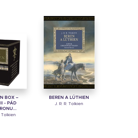
EN BOX –
BEREN A LÚTHIEN
II - PÁD
J. R. R. Tolkien
RONU...
. Tolkien