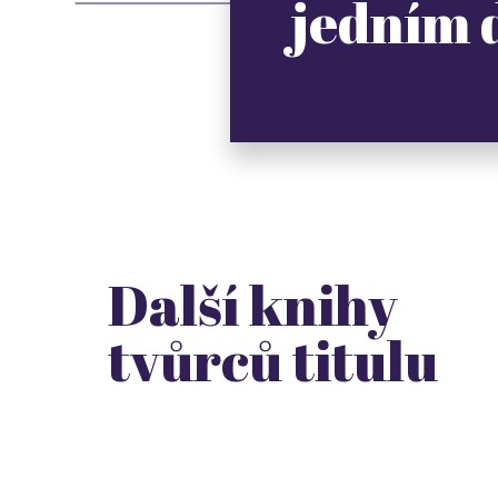
jedním
Další knihy
tvůrců titulu