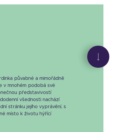
hrdinka půvabné a mimořádně
, se v mnohém podobá své
onečnou představivostí
ždodenní všednosti nachází
ní stránku jejího vyprávění, s
né místo k životu hýřící