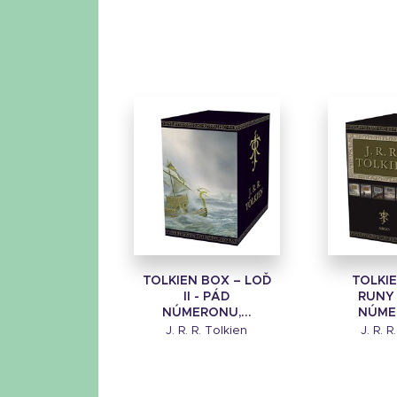
TOLKIEN BOX – LOĎ
TOLKI
II - PÁD
RUNY 
NÚMERONU,...
NÚME
J. R. R. Tolkien
J. R. R