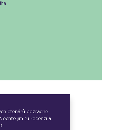
niha
ých čtenářů bezradně
. Nechte jim tu recenzi a
t.