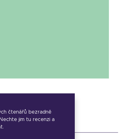
ých čtenářů bezradně
. Nechte jim tu recenzi a
t.