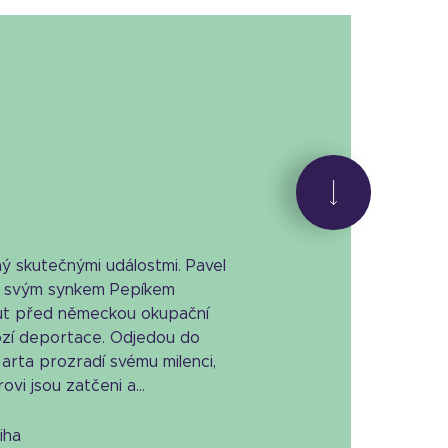
ý skutečnými událostmi. Pavel
se svým synkem Pepíkem
ut před německou okupační
rozí deportace. Odjedou do
arta prozradí svému milenci,
vi jsou zatčeni a...
niha