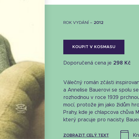
ROK VYDÁNÍ –
2012
KOUPIT V KOSMASU
Doporučená cena je
298 Kč
Válečný román zčásti inspirovan
a Annelise Bauerovi se spolu 
rozhodnou v roce 1939 prchno
mocí, protože jim jako židům h
Prahy, kde je chlapcova chůva M
Stáhnout obálku
který pracuje pro nacisty. Bauero
16.48 KB
k
ZOBRAZIT CELÝ TEXT