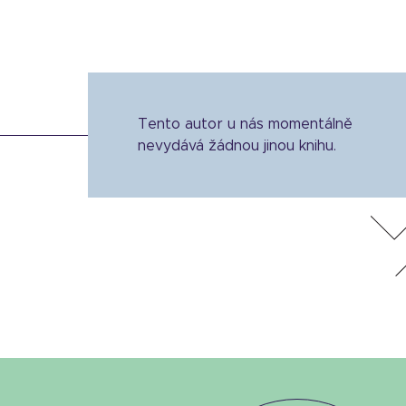
Tento autor u nás momentálně
nevydává žádnou jinou knihu.