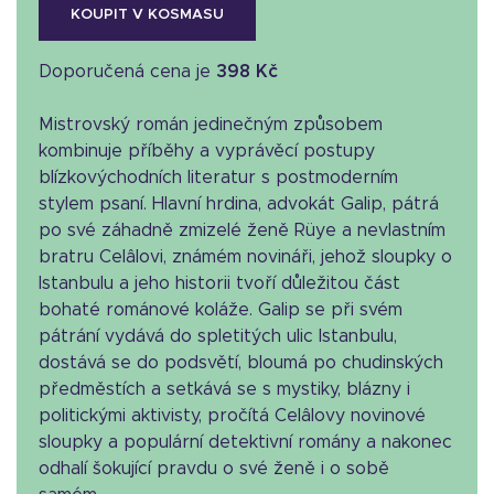
KOUPIT V KOSMASU
Doporučená cena je
398 Kč
Mistrovský román jedinečným způsobem
kombinuje příběhy a vyprávěcí postupy
blízkovýchodních literatur s postmoderním
stylem psaní. Hlavní hrdina, advokát Galip, pátrá
po své záhadně zmizelé ženě Rüye a nevlastním
bratru Celâlovi, známém novináři, jehož sloupky o
Istanbulu a jeho historii tvoří důležitou část
bohaté románové koláže. Galip se při svém
pátrání vydává do spletitých ulic Istanbulu,
dostává se do podsvětí, bloumá po chudinských
předměstích a setkává se s mystiky, blázny i
politickými aktivisty, pročítá Celâlovy novinové
sloupky a populární detektivní romány a nakonec
odhalí šokující pravdu o své ženě i o sobě