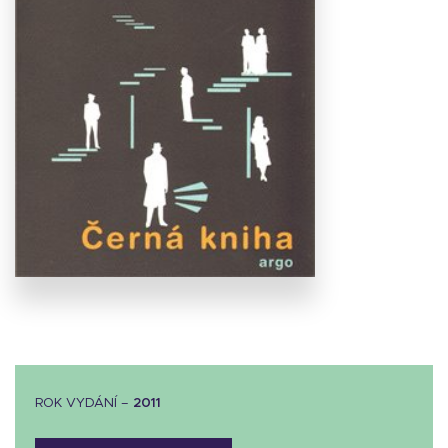
Stáhnout
obálku
16.56 KB
ROK VYDÁNÍ –
2011