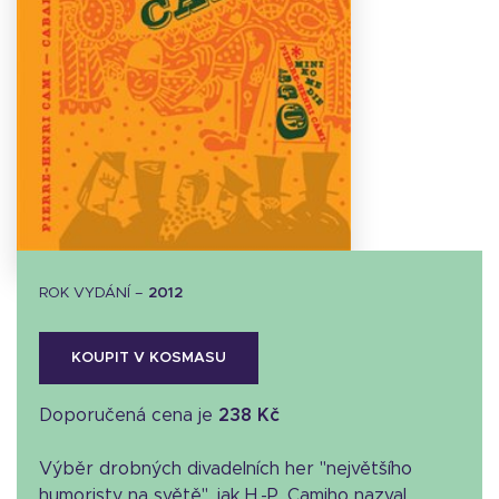
Stáhnout
obálku
24.62 KB
ROK VYDÁNÍ –
2012
KOUPIT V KOSMASU
Doporučená cena je
238 Kč
Výběr drobných divadelních her "největšího
humoristy na světě", jak H.-P. Camiho nazval