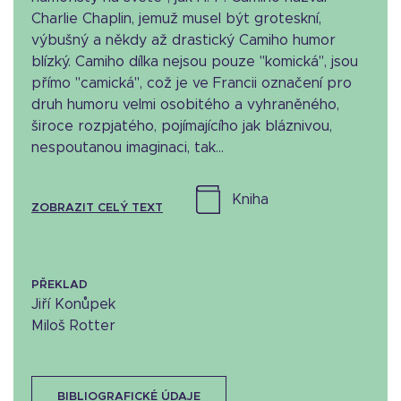
Charlie Chaplin, jemuž musel být groteskní,
výbušný a někdy až drastický Camiho humor
blízký. Camiho dílka nejsou pouze "komická", jsou
přímo "camická", což je ve Francii označení pro
druh humoru velmi osobitého a vyhraněného,
široce rozpjatého, pojímajícího jak bláznivou,
nespoutanou imaginaci, tak...
kniha
ZOBRAZIT CELÝ TEXT
PŘEKLAD
Jiří Konůpek
Miloš Rotter
BIBLIOGRAFICKÉ ÚDAJE