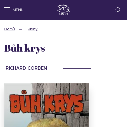
MENU
Domů
Knihy
Bůh krys
RICHARD CORBEN