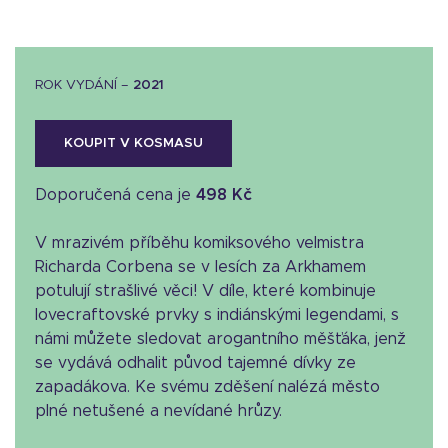
ROK VYDÁNÍ –
2021
KOUPIT V KOSMASU
Doporučená cena je
498 Kč
V mrazivém příběhu komiksového velmistra
Richarda Corbena se v lesích za Arkhamem
potulují strašlivé věci! V díle, které kombinuje
lovecraftovské prvky s indiánskými legendami, s
námi můžete sledovat arogantního měšťáka, jenž
se vydává odhalit původ tajemné dívky ze
zapadákova. Ke svému zděšení nalézá město
plné netušené a nevídané hrůzy.