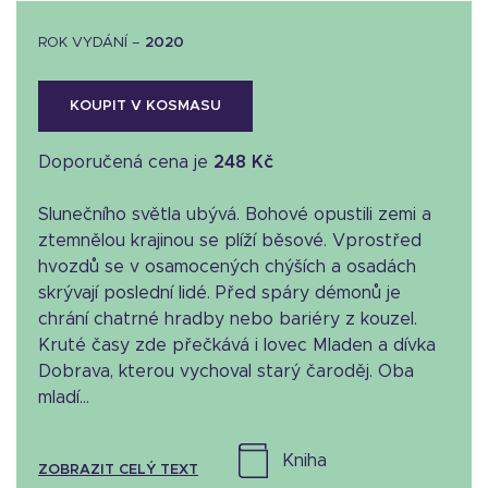
ROK VYDÁNÍ –
2020
KOUPIT V KOSMASU
Doporučená cena je
248 Kč
Slunečního světla ubývá. Bohové opustili zemi a
ztemnělou krajinou se plíží běsové. Vprostřed
hvozdů se v osamocených chýších a osadách
skrývají poslední lidé. Před spáry démonů je
chrání chatrné hradby nebo bariéry z kouzel.
Kruté časy zde přečkává i lovec Mladen a dívka
Dobrava, kterou vychoval starý čaroděj. Oba
mladí...
kniha
ZOBRAZIT CELÝ TEXT