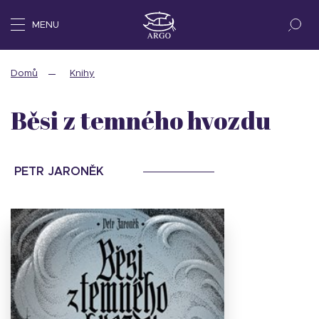
MENU
Domů
Knihy
Běsi z temného hvozdu
PETR JARONĚK