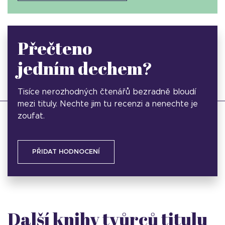
Přečteno
jedním dechem?
Tisíce nerozhodných čtenářů bezradně bloudí
mezi tituly. Nechte jim tu recenzi a nenechte je
zoufat.
PŘIDAT HODNOCENÍ
Další knihy tvůrců titulu