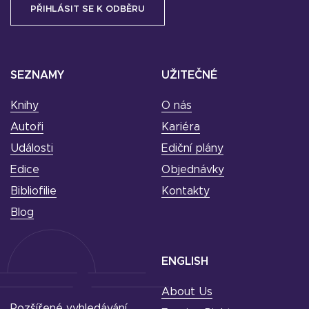
SEZNAMY
UŽITEČNÉ
Knihy
O nás
Autoři
Kariéra
Události
Ediční plány
Edice
Objednávky
Bibliofilie
Kontakty
Blog
ENGLISH
About Us
Rozšířené vyhledávání