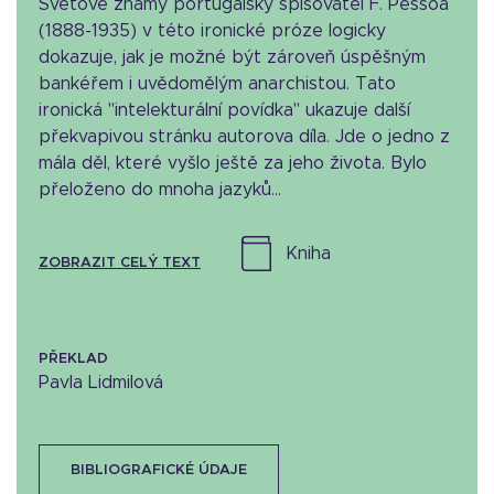
Světově známý portugalský spisovatel F. Pessoa
(1888-1935) v této ironické próze logicky
dokazuje, jak je možné být zároveň úspěšným
bankéřem i uvědomělým anarchistou. Tato
ironická "intelekturální povídka" ukazuje další
překvapivou stránku autorova díla. Jde o jedno z
mála děl, které vyšlo ještě za jeho života. Bylo
přeloženo do mnoha jazyků...
kniha
ZOBRAZIT CELÝ TEXT
PŘEKLAD
Pavla Lidmilová
BIBLIOGRAFICKÉ ÚDAJE