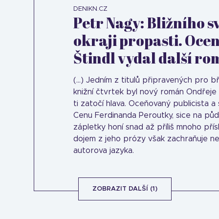
DENIKN.CZ
Petr Nagy: Bližního s
okraji propasti. Oce
Štindl vydal další r
(...) Jedním z titulů připravených pro
knižní čtvrtek byl nový román Ondřeje 
ti zatočí hlava. Oceňovaný publicista a 
Cenu Ferdinanda Peroutky, sice na půd
zápletky honí snad až příliš mnoho přís
dojem z jeho prózy však zachraňuje ne
autorova jazyka.
ZOBRAZIT DALŠÍ (1)