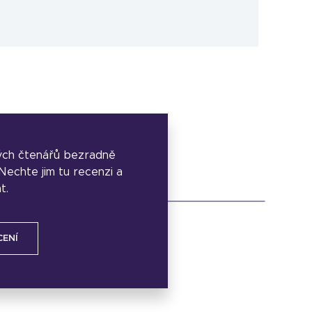
ých čtenářů bezradně
. Nechte jim tu recenzi a
t.
CENÍ