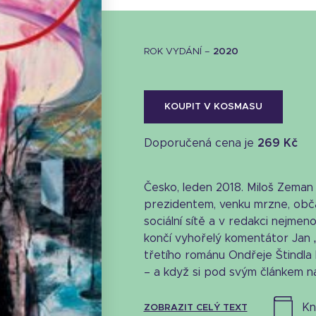
ROK VYDÁNÍ –
2020
KOUPIT V KOSMASU
Doporučená cena je
269 Kč
Česko, leden 2018. Miloš Zeman
prezidentem, venku mrzne, obča
sociální sítě a v redakci nejm
končí vyhořelý komentátor Jan 
třetího románu Ondřeje Štindla 
– a když si pod svým článkem na
k
ZOBRAZIT CELÝ TEXT