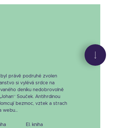
 byl právě podruhé zvolen
nstvo si vylévá srdce na
enovaného deníku nedobrovolně
„Johan“ Souček. Antihrdinou
lomcují bezmoc, vztek a strach
 webu...
niha
el. kniha