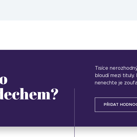
Tisíce nerozhodn
o
bloudí mezi tituly
nenechte je zoufa
 dechem?
PŘIDAT HODNO