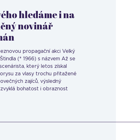
vého hledáme i na
něný novinář
omán
 březnovou propagační akci Velký
Štindla (* 1966) s názvem Až se
scenárista, který letos získal
orysu za vlasy trochu přitažené
lovečných zajíců, výsledný
zvyklá bohatost i obraznost