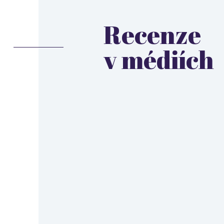
Recenze
v médiích