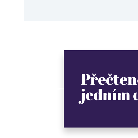
Přečten
jedním