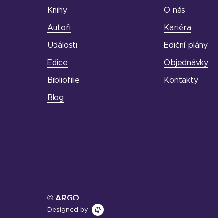
Knihy
O nás
Autoři
Kariéra
Události
Ediční plány
Edice
Objednávky
Bibliofilie
Kontakty
Blog
© ARGO
Designed by