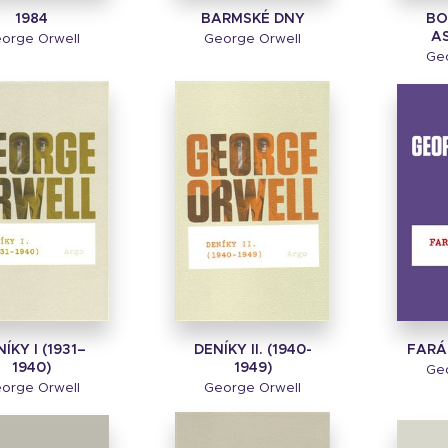
1984
BARMSKÉ DNY
BO
A
orge Orwell
George Orwell
Geo
ÍKY I (1931–
DENÍKY II. (1940-
FARÁ
1940)
1949)
Geo
orge Orwell
George Orwell