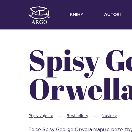
KNIHY
AUTOŘI
Spisy George
Orwell
Připravujeme
Bestsellery
Novinky
Edice Spisy George Orwella mapuje beze zbytku