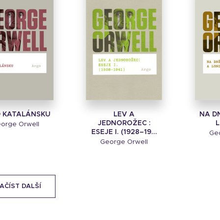
 KATALÁNSKU
LEV A
NA DN
JEDNOROŽEC :
orge Orwell
ESEJE I. (1928–19...
Geo
George Orwell
AČÍST DALŠÍ