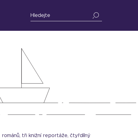
románů, tři knižní reportáže, čtyřdílný