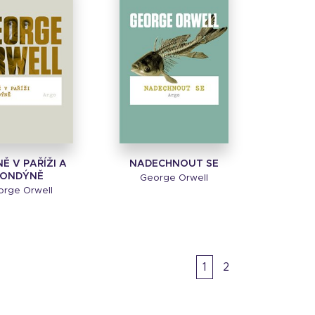
Ě V PAŘÍŽI A
NADECHNOUT SE
LONDÝNĚ
George Orwell
rge Orwell
1
2