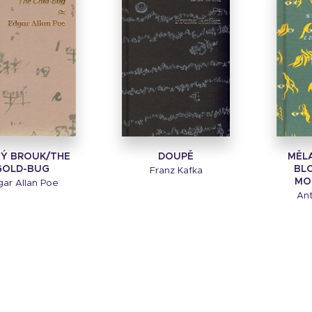
Ý BROUK/THE
DOUPĚ
MĚLA
GOLD-BUG
BL
Franz Kafka
MO
ar Allan Poe
Ant