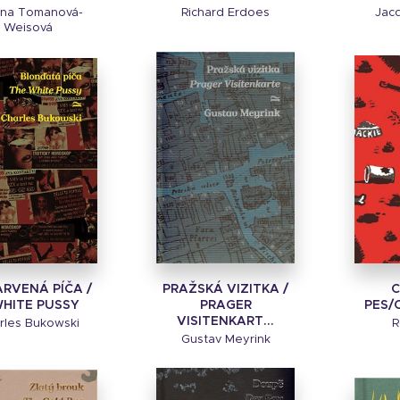
ena Tomanová-
Richard Erdoes
Jacq
Weisová
RVENÁ PÍČA /
PRAŽSKÁ VIZITKA /
WHITE PUSSY
PRAGER
PES/
VISITENKART...
rles Bukowski
R
Gustav Meyrink