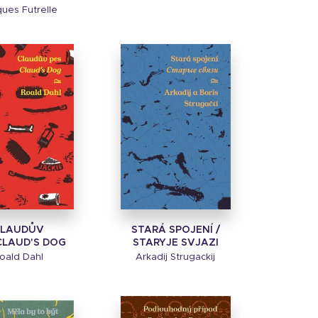
ues Futrelle
CLAUDŮV
STARÁ SPOJENÍ /
CLAUD'S DOG
STARYJE SVJAZI
oald Dahl
Arkadij Strugackij