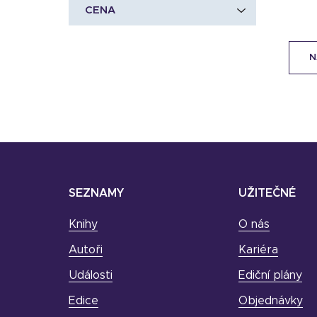
CENA
N
SEZNAMY
UŽITEČNÉ
Knihy
O nás
Autoři
Kariéra
Události
Ediční plány
Edice
Objednávky