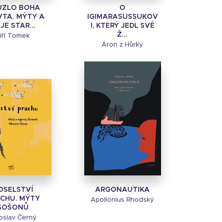
UZLO BOHA
O
TA. MÝTY A
IGIMARASUSSUKOV
JE STAR...
I, KTERÝ JEDL SVÉ
Ž...
iří Tomek
Áron z Hůrky
OSELSTVÍ
ARGONAUTIKA
CHU. MÝTY
Apollonius Rhodský
ŠOŠONŮ
oslav Černý