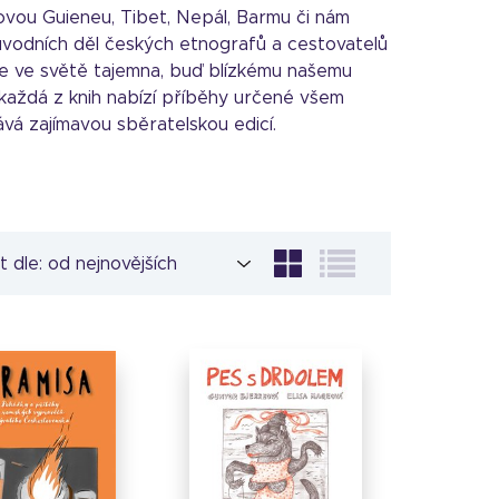
Novou Guieneu, Tibet, Nepál, Barmu či nám
původních děl českých etnografů a cestovatelů
t se ve světě tajemna, buď blízkému našemu
 každá z knih nabízí příběhy určené všem
vá zajímavou sběratelskou edicí.
t dle: