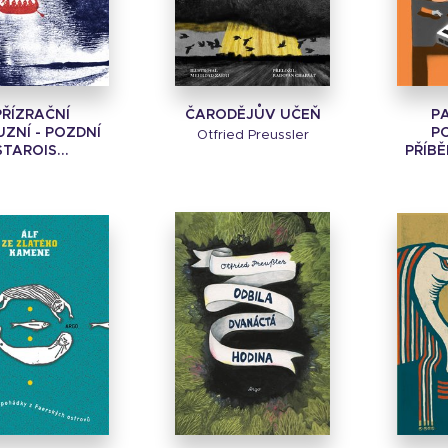
PŘÍZRAČNÍ
ČARODĚJŮV UČEŇ
P
UZNÍ - POZDNÍ
P
Otfried Preussler
STAROIS...
PŘÍBĚ