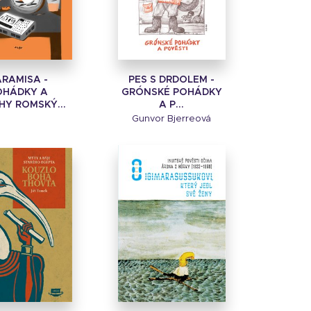
ARAMISA -
PES S DRDOLEM -
OHÁDKY A
GRÓNSKÉ POHÁDKY
HY ROMSKÝ...
A P...
Gunvor Bjerreová