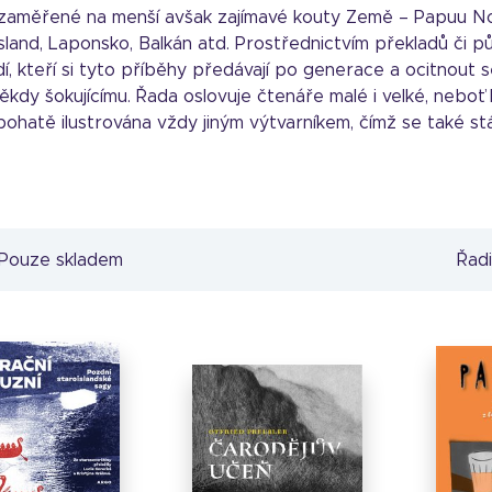
likace zaměřené na menší avšak zajímavé kouty Země – Papuu 
Island, Laponsko, Balkán atd. Prostřednictvím překladů či 
idí, kteří si tyto příběhy předávají po generace a ocitnou
ěkdy šokujícímu. Řada oslovuje čtenáře malé i velké, neboť
ohatě ilustrována vždy jiným výtvarníkem, čímž se také stá
Pouze skladem
Řadi