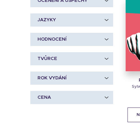
OCENĚNÍ A ÚSPĚCHY
JAZYKY
HODNOCENÍ
TVŮRCE
ROK VYDÁNÍ
Syl
CENA
N