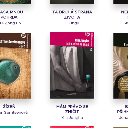
RÁSA MNOU
TA DRUHÁ STRANA
NĚ
POHRDÁ
ŽIVOTA
ui-kjong Un
I Sungu
Si
ŽÍZEŇ
MÁM PRÁVO SE
B
ZNIČIT
PŘIH
er Gerritsenová
Kim Jongha
Joha