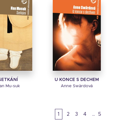
SETKÁNÍ
U KONCE S DECHEM
an Mu-suk
Anne Swärdová
1
2
3
4
5