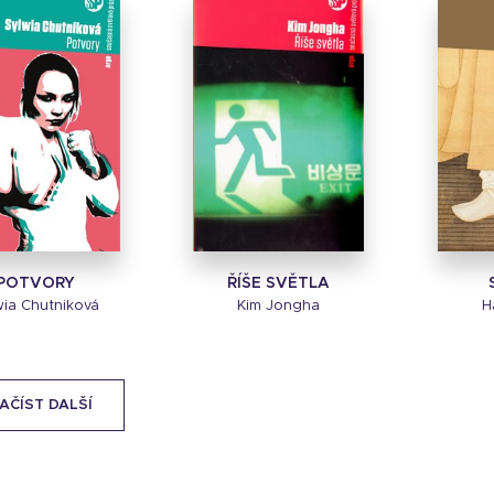
POTVORY
ŘÍŠE SVĚTLA
wia Chutniková
Kim Jongha
H
AČÍST DALŠÍ