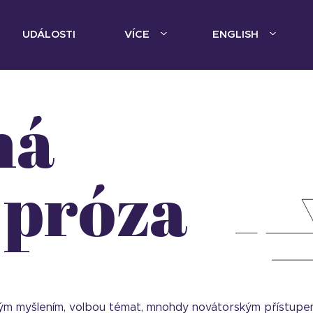
UDÁLOSTI
VÍCE
ENGLISH
 próza
ým myšlením, volbou témat, mnohdy novátorským přístupem 