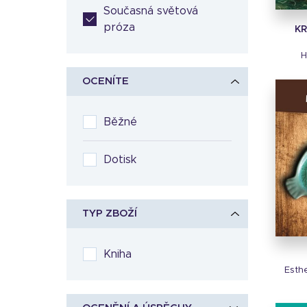
Současná světová
próza
K
H
OCENÍTE
Běžné
Dotisk
TYP ZBOŽÍ
Kniha
Esth