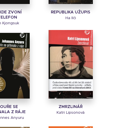
KDE ZVONÍ
REPUBLIKA UŽUPIS
TELEFON
Ha Ilči
n Kjongsuk
OUŘE SE
ZMRZLINÁŘ
NALA Z RÁJE
Katri Lipsonová
nnes Anyuru