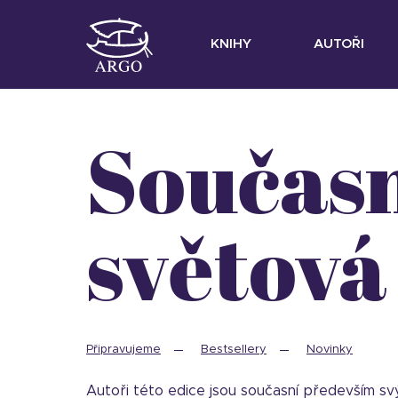
KNIHY
AUTOŘI
Současná
světová
Připravujeme
Bestsellery
Novinky
Autoři této edice jsou současní především sv