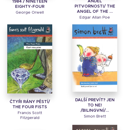
ANDĚL
1984 / NINETEEN
PITVORNOSTI/ THE
EIGHTY-FOUR
ANGEL OF THE ...
George Orwell
Edgar Allan Poe
DALŠÍ PREVÍT? JEN
ČTYŘI RÁNY PĚSTÍ/
TO NE!
THE FOUR FISTS
/BILINGVNÍ/...
Francis Scott
Simon Brett
Fitzgerald