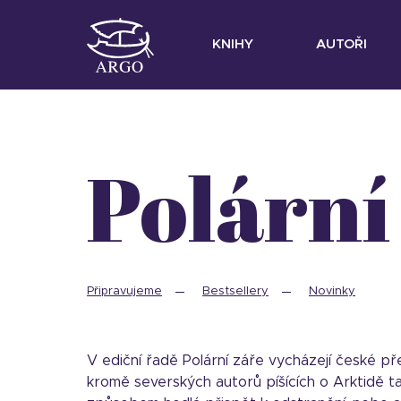
KNIHY
AUTOŘI
Polární
Připravujeme
Bestsellery
Novinky
V ediční řadě Polární záře vycházejí české přek
kromě severských autorů píšících o Arktidě t