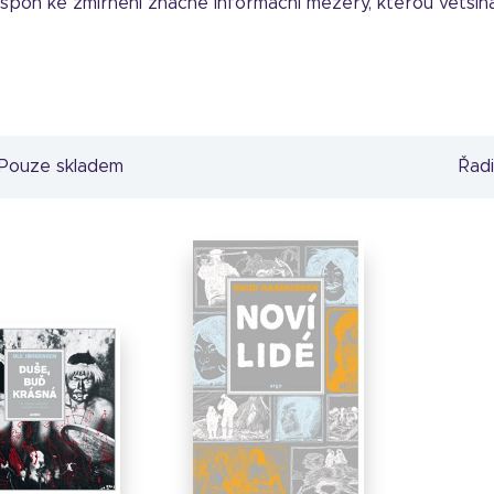
poň ke zmírnění značné informační mezery, kterou většina 
Pouze skladem
Řadi