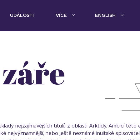
UDÁLOSTI
VÍCE
ENGLISH
 záře
lady nejzajímavějších titulů z oblasti Arktidy. Ambicí této 
aké nejvýznamnější, nebo ještě neznámé inuitské spisovate