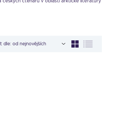
českých čtenářů v oblasti arktické literatury
t dle: