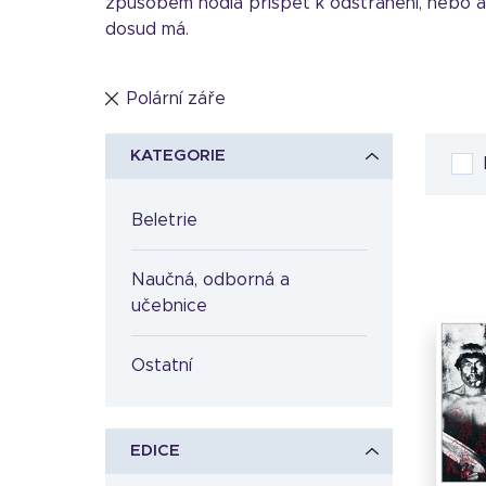
způsobem hodlá přispět k odstranění, nebo as
dosud má.
Polární záře
KATEGORIE
Beletrie
Naučná, odborná a
učebnice
Ostatní
EDICE