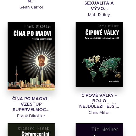
N...
SEXUALITA A
Sean Carrol
VÝVO...
Matt Ridley
ČIPOVÉ VÁLKY -
ČÍNA PO MAOVI -
BOJ O
VZESTUP
NEJDŮLEŽITĚJŠÍ...
SUPERVELMOC...
Chris Miller
Frank Dikötter