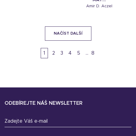
Amir D. Aczel
NAČÍST DALŠÍ
1
2
3
4
5
8
ODEBÍREJTE NÁŠ NEWSLETTER
Zadejte Váš e-mail