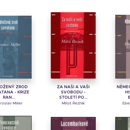
OŽENÝ ZROD
ZA NAŠI A VAŠI
NĚMEC
ATANA - KRIZE
SVOBODU -
HI
RAN...
STOLETÍ PO...
roslav Miller
Miloš Řezník
Ebe