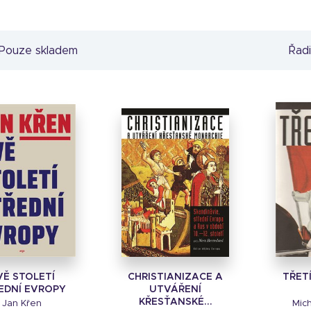
Pouze skladem
Řadi
VĚ STOLETÍ
CHRISTIANIZACE A
TŘETÍ
EDNÍ EVROPY
UTVÁŘENÍ
KŘESŤANSKÉ...
Jan Křen
Mich