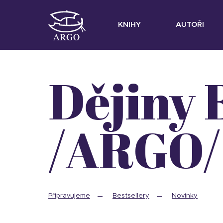
KNIHY
AUTOŘI
Dějiny Evropy
/ARGO/
Připravujeme
Bestsellery
Novinky