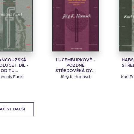
ANCOUZSKÁ
LUCEMBURKOVÉ -
HABS
LUCE I. DÍL -
POZDNĚ
STŘE
OD TU...
STŘEDOVĚKÁ DY...
ancois Furet
Jörg K. Hoensch
Karl-F
AČÍST DALŠÍ