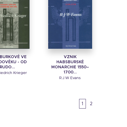
BURKOVÉ VE
VZNIK
DOVĚKU - OD
HABSBURSKÉ
RUDO...
MONARCHIE 1550–
1700...
riedrich Krieger
R.J.W Evans
1
2