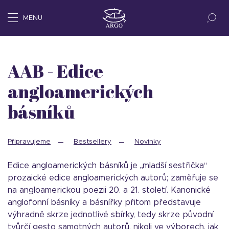
MENU
AAB - Edice
angloamerických
básníků
Připravujeme
Bestsellery
Novinky
Edice angloamerických básníků je „mladší sestřička“
prozaické edice angloamerických autorů; zaměřuje se
na angloamerickou poezii 20. a 21. století. Kanonické
anglofonní básníky a básnířky přitom představuje
výhradně skrze jednotlivé sbírky, tedy skrze původní
tvůrčí gesto samotných autorů, nikoli ve výborech, jak