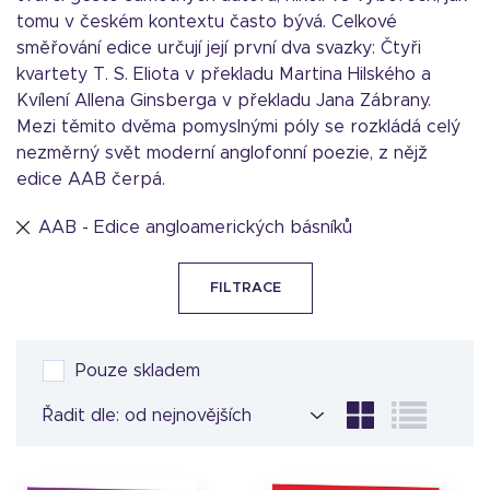
tomu v českém kontextu často bývá. Celkové
směřování edice určují její první dva svazky: Čtyři
kvartety T. S. Eliota v překladu Martina Hilského a
Kvílení Allena Ginsberga v překladu Jana Zábrany.
Mezi těmito dvěma pomyslnými póly se rozkládá celý
nezměrný svět moderní anglofonní poezie, z nějž
edice AAB čerpá.
AAB - Edice angloamerických básníků
FILTRACE
Pouze skladem
Řadit dle: