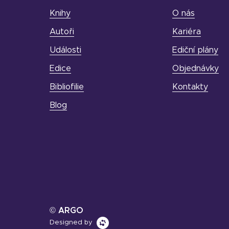
Knihy
O nás
Autoři
Kariéra
Události
Ediční plány
Edice
Objednávky
Bibliofilie
Kontakty
Blog
© ARGO
Designed by