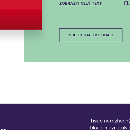
e
ZOBRAZIT CELÝ TEXT
Stáhnout obálku
30.73 KB
BIBLIOGRAFICKÉ ÚDAJE
Tisíce nerozhodn
bloudí mezi tituly