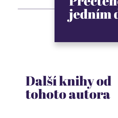
Přečten
jedním
Další knihy od
tohoto autora