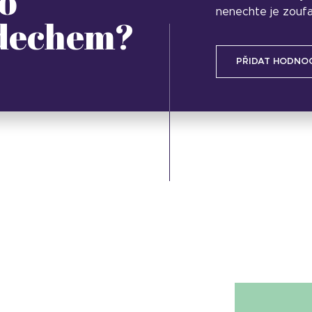
o
nenechte je zoufa
 dechem?
PŘIDAT HODNO