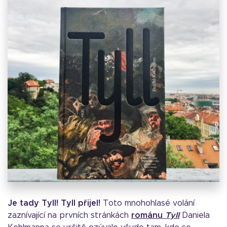
Je tady Tyll! Tyll přijel!
Toto mnohohlasé volání
zaznívající na prvních stránkách
románu
Tyll
Daniela