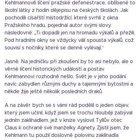
Kehlmannově líčení pražské defenestrace, oblíbené to
školní látky z hodin dějepisu na českých školách. Jak
pochodili císařští místodržící, které svrhli z okna
Pražského hradu, pojednal autor svými slovy
následovně: „Ti dopadli jen na hromadu výkalů a přežili.
Pod hradními okny se vždycky válí spousta výkalů, což
souvisí s nočníky, které se denně vylévají.“
Jasně. Na jedničku při zkoušení by to asi nebylo, ale o
věrné líčení historických událostí a postav
Kehlmannovi rozhodně nešlo. Svět je v jeho podání
navíc zabydlen různými duchy a tajemnými bytostmi a
někde žije ještě několik posledních draků.
A na závěr bych se s vámi rád podělil o jeden objev,
který jsem učinil, když jsem se trochu hlouběji zabýval
jedním zaklínadlem, jež v knize vyslovil Tyllův otec
Claus k ochraně své manželky Agnety. Zjistil jsem, že
Kehlmann tu použil doslovně polovinu zaklínadla