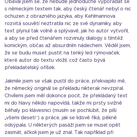
Obával jsem se, že nebude jednoduché vypořádat se
s německým textem tak, aby český čtenář nebyl o nic
ochuzen z obrazného jazyka, aby Kehlmannova
rozvitá souvětí neztratila nic ze své dynamiky, aby
text plynul tak volně a splývavě, jak ho autor vytvořil,
a aby se před čtenářem rozvinuly dialogy s tímtéž
komickým, občas až absurdním nádechem. Věděl jsem,
že se budu muset pustit na tenký led rýmovaček,
které autor do textu vložil, což často bývá
překladatelský oříšek.
Jakmile jsem se však pustil do práce, překvapilo mě,
že německý originál se překladu nikterak nevzpíral.
Chvílemi jsem měl dokonce pocit, že překládaný text
mi do hlavy někdo napovídá, takže mi prsty svižně
běhaly po klávesnici (musím se pochlubit, že píši
„všemi deseti“) a práce, jak se lidově říká, pěkně
odsýpala. U některých pasáží jsem se musel opět
zasmát, ačkoli jsem je už znal. Tak například při