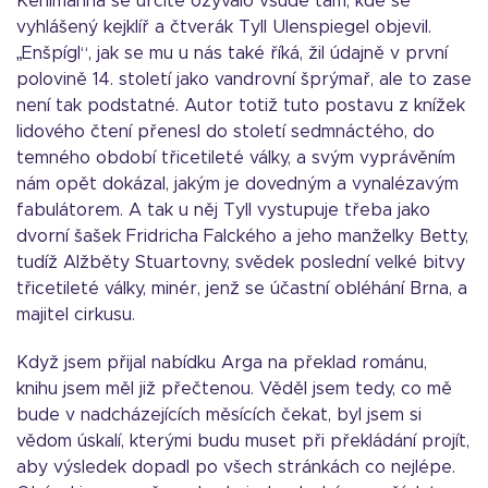
Kehlmanna se určitě ozývalo všude tam, kde se
vyhlášený kejklíř a čtverák Tyll Ulenspiegel objevil.
„Enšpígl“, jak se mu u nás také říká, žil údajně v první
polovině 14. století jako vandrovní šprýmař, ale to zase
není tak podstatné. Autor totiž tuto postavu z knížek
lidového čtení přenesl do století sedmnáctého, do
temného období třicetileté války, a svým vyprávěním
nám opět dokázal, jakým je dovedným a vynalézavým
fabulátorem. A tak u něj Tyll vystupuje třeba jako
dvorní šašek Fridricha Falckého a jeho manželky Betty,
tudíž Alžběty Stuartovny, svědek poslední velké bitvy
třicetileté války, minér, jenž se účastní obléhání Brna, a
majitel cirkusu.
Když jsem přijal nabídku Arga na překlad románu,
knihu jsem měl již přečtenou. Věděl jsem tedy, co mě
bude v nadcházejících měsících čekat, byl jsem si
vědom úskalí, kterými budu muset při překládání projít,
aby výsledek dopadl po všech stránkách co nejlépe.