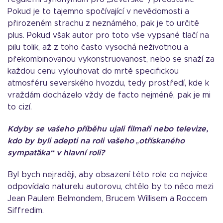
Pokud je to tajemno spočívající v nevědomosti a
přirozeném strachu z neznámého, pak je to určitě
plus. Pokud však autor pro toto vše vypsané tlačí na
pilu tolik, až z toho často vysochá neživotnou a
překombinovanou vykonstruovanost, nebo se snaží za
každou cenu vylouhovat do mrtě specifickou
atmosféru severského hvozdu, tedy prostředí, kde k
vraždám docházelo vždy de facto nejméně, pak je mi
to cizí.
Kdyby se vašeho příběhu ujali filmaři nebo televize,
kdo by byli adepti na roli vašeho „otřískaného
sympaťáka“ v hlavní roli?
Byl bych nejraději, aby obsazení této role co nejvíce
odpovídalo naturelu autorovu, chtělo by to něco mezi
Jean Paulem Belmondem, Brucem Willisem a Roccem
Siffredim.