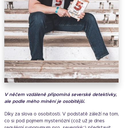
V něčem vzdáleně připomíná severské detektivky,
ale podle mého mínění je osobitější.
Díky za slova o osobitosti. V podstatě záleží na tom,
co si pod pojmem mysteriózní (což už je dnes
regulérní synonymum pro „severské“) představit.