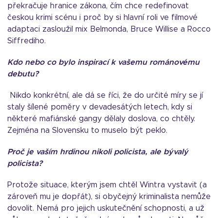
překračuje hranice zákona, čím chce redefinovat
českou krimi scénu i proč by si hlavní roli ve filmové
adaptaci zasloužil mix Belmonda, Bruce Willise a Rocco
Siffrediho.
Kdo nebo co bylo inspirací k vašemu románovému
debutu?
Nikdo konkrétní, ale dá se říci, že do určité míry se jí
staly šílené poměry v devadesátých letech, kdy si
některé mafiánské gangy dělaly doslova, co chtěly.
Zejména na Slovensku to muselo být peklo.
Proč je vaším hrdinou nikoli policista, ale bývalý
policista?
Protože situace, kterým jsem chtěl Wintra vystavit (a
zároveň mu je dopřát), si obyčejný kriminalista nemůže
dovolit. Nemá pro jejich uskutečnění schopnosti, a už