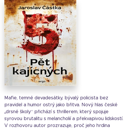
Mafie, temné devadesátky, bývalý policista bez
pravidel a humor ostrý jako břitva. Nový hlas české
„drsné školy“ přichází s thrillerem, který spojuje
syrovou brutalitu s melancholií a překvapivou lidskostí.
V rozhovoru autor prozrazuje, proč jeho hrdina