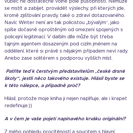
vůbec ne dostatečně volné pole působnosti. Nemůže
se mstít a zabíjet, provádět výslechy, při kterých jde,
kromě zjišťování pravdy, také o zdraví dotazovaného.
Navíc Winter není ani tak policistou „bývalým“, jako
spíše dočasně oproštěným od omezení spojených s
policejní legitimací. V dalším díle může být třeba
tajným agentem dosazeným pod cizím jménem na
oddělení, které si právě s nějakým případem neví rady.
Anebo zase solitérem s podporou vyšších míst.
Patříte teď k čerstvým představitelům „české drsné
školy“, jestli něco takového existuje. Hlásil byste se
k této nálepce, a případně proč?
Hlásil, protože moje kniha ji nejen naplňuje, ale i krapet
redefinuje:))
A v čem je vaše pojetí napínavého krváku originální?
Z mého pohledu procítěností a soucitem s hlavní