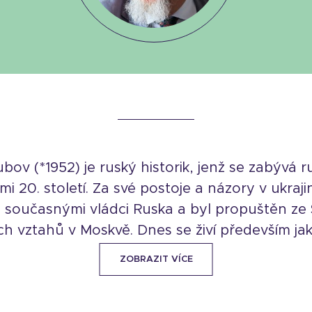
bov (*1952) je ruský historik, jenž se zabývá r
 20. století. Za své postoje a názory v ukrajin
 současnými vládci Ruska a byl propuštěn ze S
h vztahů v Moskvě. Dnes se živí především jako 
ZOBRAZIT VÍCE