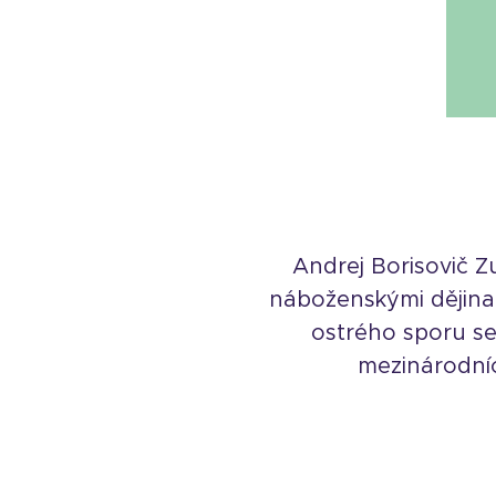
Andrej Borisovič Zu
náboženskými dějinami
ostrého sporu se
mezinárodníc