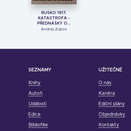
RUSKO 1917.
KATASTROFA -
PŘEDNÁŠKY O...
Andrej Zubov
SEZNAMY
UŽITEČNÉ
Knihy
O nás
Autoři
Kariéra
Události
Ediční plány
Edice
Objednávky
Bibliofilie
Kontakty