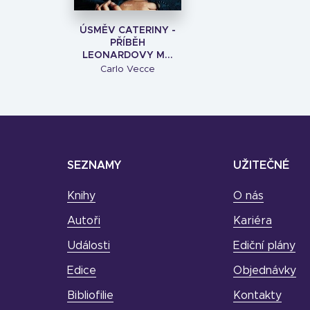
ÚSMĚV CATERINY -
PŘÍBĚH
LEONARDOVY M...
Carlo Vecce
SEZNAMY
UŽITEČNÉ
Knihy
O nás
Autoři
Kariéra
Události
Ediční plány
Edice
Objednávky
Bibliofilie
Kontakty