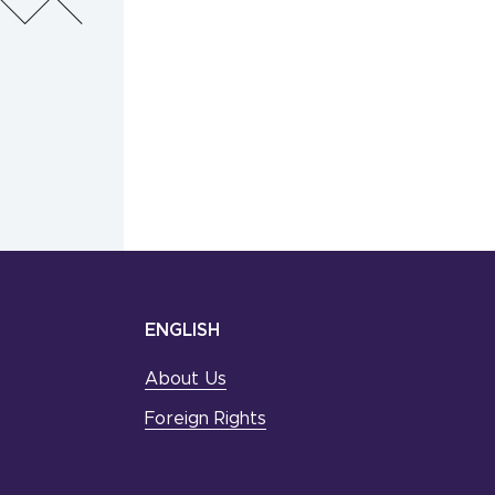
ENGLISH
About Us
Foreign Rights