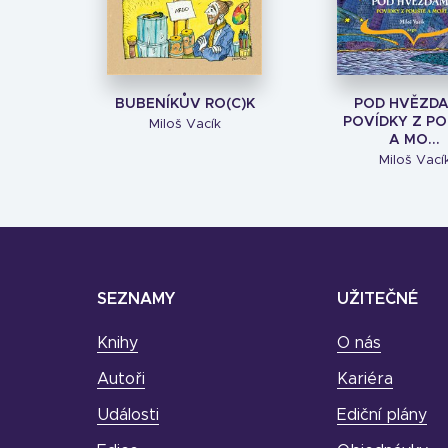
BUBENÍKŮV RO(C)K
POD HVĚZDA
POVÍDKY Z P
Miloš Vacík
A MO...
Miloš Vací
SEZNAMY
UŽITEČNÉ
Knihy
O nás
Autoři
Kariéra
Události
Ediční plány