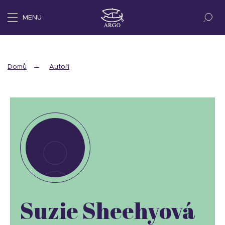
MENU
Domů
Autoři
Suzie Sheehyová