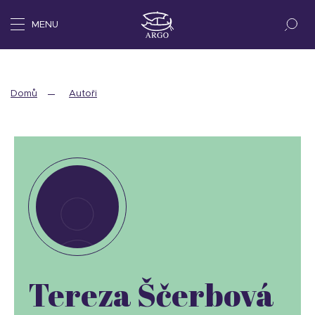
MENU
Domů
Autoři
Tereza Ščerbová