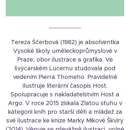
Tereza Ščerbová (1982) je absolventka
Vysoké školy uměleckoprůmyslové v
Praze, obor ilustrace a grafika. Ve
švýcarském Lucernu studovala pod
vedením Pierra Thomeho. Pravidelně
ilustruje literární časopis Host.
Spolupracuje s nakladatelstvím Host a
Argo. V roce 2015 získala Zlatou stuhu v
kategorii knih pro starší děti a mládež za
své ilustrace ke knize Marky Míkové Škvíry
(2014). Věnuje se převážně ilustraci, volné